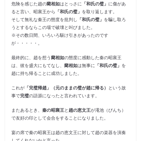
危険を感じた趙の
藺相如
はとっさに
「和氏の璧」
に傷があ
ると言い、昭襄王から
「和氏の璧」
を取り返します。
そして無礼な秦王の態度を批判し
「和氏の璧」
を騙し取ろ
うとするならこの場で破壊と叫びました。
※その数日間、いろいろ駆け引きがあったのです
が・・・・・。
最終的に、趙を想う
藺相如
の態度に感動した秦の昭襄王
は、彼を盛大にもてなし、
藺相如
は無事に
「和氏の璧」
を
趙に持ち帰ることに成功しました。
これが
「完璧帰趙」（元のままの璧が趙に帰る）
という故
事で
完璧
の語源になったと言われています。
またあるとき、
秦の昭襄王
と
趙の恵文王
が澠池（びんち）
で友好の印として会合をすることになりました。
宴の席で秦の昭襄王は趙の恵文王に対して趙の楽器を演奏
してくれないかと言った。