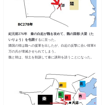
紀元前276年 秦の白起が魏を攻めて、魏の国都:大梁（た
いりょう）を包囲
するに至った。
隣国の韓は魏への援軍を出したが、白起の反撃に合い韓軍4
万の兵が壊滅させられてしまう。
魏と韓は、領土を割譲して秦に講和を請うことになった。