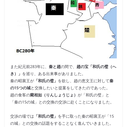
また紀元前283年に、
秦と趙
の間で、
趙の宝「和氏の璧（へ
き）」
を巡り、ある出来事がありました。
秦の昭襄王が
「和氏の璧」
を欲し、趙の恵文王に対して
秦
の15つの城
と交換したいと提案をしてきたのであった。
趙の食客の
藺相如（りんしょうじょ）
が「和氏の璧」と
「秦の15の城」との交換の交渉に赴くことになりました。
交渉の場では
「和氏の璧」
を手に取った秦の昭襄王が「15
の城」との交換の話題をすることなく進んでいきました。