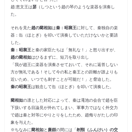
趙:恵文王は
瑟
（しつという趙の琴のような楽器を演奏し
た。
それを見た
趙の藺相如
は
秦：昭襄王
に対して、秦独自の楽
器：缶（ほとぎ）を叩いて演奏していただけないかと要請
した。
秦：昭襄王
と秦の家臣たちは「無礼な！」と怒り出すが、
趙の藺相如
はひるまずに、短刀を取り出し
「我が趙王に楽器を演奏させておいて、それに返答しない
方が無礼である！そして今の私と秦王との距離が誰よりも
近いため、いつでも刺すことが可能だ！」と脅迫した。
秦の昭襄王
は観念して缶（ほとぎ）を叩いて演奏した。
藺相如
の凛とした対応によって、秦は澠池の会合で趙を臣
下扱いする目論見が外れてしまい、軍事力ではなく外交力
で趙は秦と対等にやりとりをしたため、趙侮りがたしの印
象を与えた。
※ちなみに
藺相如
と
廉頗
の間には「
刎頸（ふんけい）の交