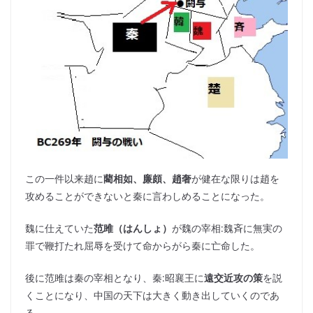
この一件以来趙に
藺相如、廉頗、趙奢
が健在な限りは趙を
攻めることができないと秦に言わしめることになった。
魏に仕えていた
范雎（はんしょ）
が魏の宰相:魏斉に無実の
罪で鞭打たれ屈辱を受けて命からがら秦に亡命した。
後に范雎は秦の宰相となり、秦:昭襄王に
遠交近攻の策
を説
くことになり、中国の天下は大きく動き出していくのであ
る。