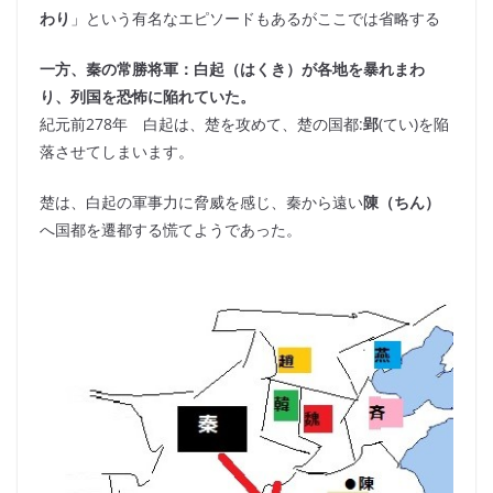
わり
」という有名なエピソードもあるがここでは省略する
一方、秦の常勝将軍：白起（はくき）が各地を暴れまわ
り、列国を恐怖に陥れていた。
紀元前278年 白起は、楚を攻めて、楚の国都:
郢
(てい)を陥
落させてしまいます。
楚は、白起の軍事力に脅威を感じ、秦から遠い
陳（ちん）
へ国都を遷都する慌てようであった。