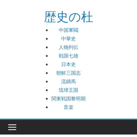
コ
歴史の杜
ン
テ
ン
中国軍閥
ツ
中華史
へ
人物列伝
ス
戦国七雄
キ
日本史
ッ
朝鮮三国志
プ
流鏑馬
琉球王国
関東戦国黎明期
音楽