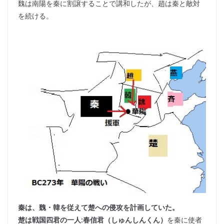
魏は南陽を秦に割譲することで講和したが、趙は秦と敵対
を続ける。
秦は、魏・韓を従えて楚への侵攻を計画していた。
楚は戦国四君の一人:春信君（しゅんしんくん）
を秦に使者