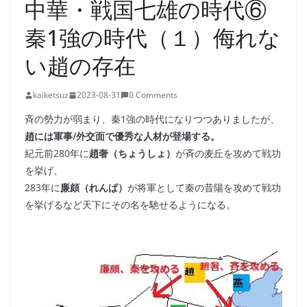
中華・戦国七雄の時代⑥
秦1強の時代（１）侮れな
い趙の存在
kaiketsuz
2023-08-31
0 Comments
斉の勢力が弱まり、秦1強の時代になりつつありましたが、
趙には軍事/外交面で優秀な人材が登場する。
紀元前280年に
趙奢（ちょうしょ）
が斉の麦丘を攻めて戦功
を挙げ、
283年に
廉頗（れんぱ）
が将軍として秦の昔陽を攻めて戦功
を挙げるなど天下にその名を馳せるようになる。