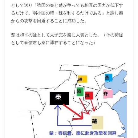
として送り「強国の秦と楚が争っても相互の国力が低下す
るだけで、弱小国の韓・魏を利するだけである」と諭し秦
からの攻撃を回避することに成功した。
楚は和平の証として太子完を秦に人質とした。（その侍従
として春信君も秦に滞在することになった）