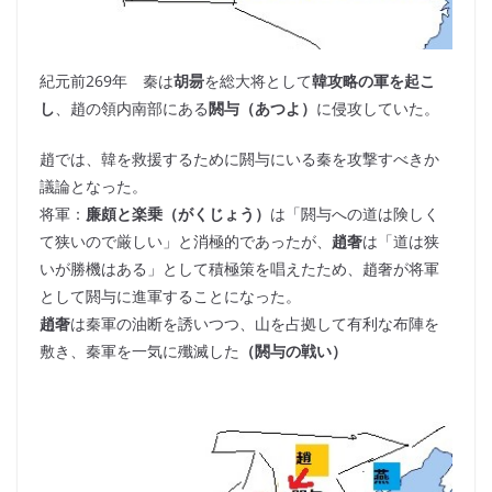
紀元前269年 秦は
胡昜
を総大将として
韓攻略の軍を起こ
し
、趙の領内南部にある
閼与（あつよ）
に侵攻していた。
趙では、韓を救援するために閼与にいる秦を攻撃すべきか
議論となった。
将軍：
廉頗と楽乗（がくじょう）
は「閼与への道は険しく
て狭いので厳しい」と消極的であったが、
趙奢
は「道は狭
いが勝機はある」として積極策を唱えたため、趙奢が将軍
として閼与に進軍することになった。
趙奢
は秦軍の油断を誘いつつ、山を占拠して有利な布陣を
敷き、秦軍を一気に殲滅した
（閼与の戦い）