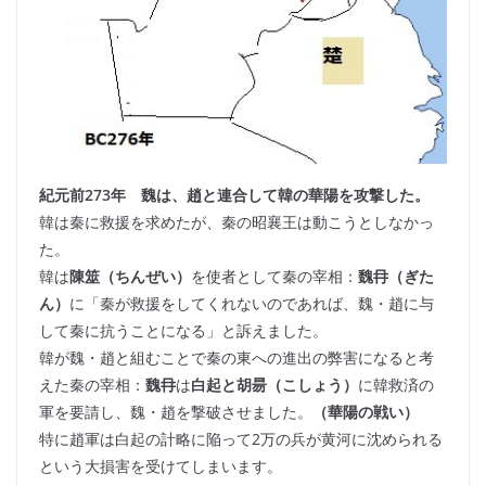
紀元前273年 魏は、趙と連合して韓の華陽を攻撃した。
韓は秦に救援を求めたが、秦の昭襄王は動こうとしなかっ
た。
韓は
陳筮（ちんぜい）
を使者として秦の宰相：
魏冄（ぎた
ん）
に「秦が救援をしてくれないのであれば、魏・趙に与
して秦に抗うことになる」と訴えました。
韓が魏・趙と組むことで秦の東への進出の弊害になると考
えた秦の宰相：
魏冄
は
白起と胡昜（こしょう）
に韓救済の
軍を要請し、魏・趙を撃破させました。
（華陽の戦い）
特に趙軍は白起の計略に陥って2万の兵が黄河に沈められる
という大損害を受けてしまいます。