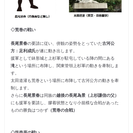
◇荒巻の戦い
長尾景春
の要請に従い、傍観の姿勢をとっていた
古河公
方：足利成氏
が遂に動き出します。
援軍として鉢形城と上杉軍が駐屯している陣の間にある
滝
という場所に布陣し、関東管領上杉軍の動きを牽制しま
す。
太田道灌も荒巻という場所に布陣して古河公方の動きを牽
制します。
さらに
長尾景春
は同族の
越後の長尾為景（上杉謙信の父）
にも援軍を要請し、膠着状態となり小規模な合戦があった
ものの勝負はつかず
（荒巻の合戦）
◇塩売原の戦い