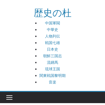
コ
歴史の杜
ン
テ
ン
中国軍閥
ツ
中華史
へ
人物列伝
ス
戦国七雄
キ
日本史
ッ
朝鮮三国志
プ
流鏑馬
琉球王国
関東戦国黎明期
音楽