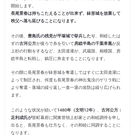
開始します。
長尾景春は持ちこたえることが出来ず、鉢形城を放棄して
秩父へ落ち延びることになります。
その後、
豊島氏の残党が平塚城で挙兵したり
、和睦したは
ずの
古河公方
が後ろで糸を引いて
房総半島の千葉孝胤
が反
上杉の行動をするなど、太田道灌が、武蔵国、相模国、房
総半島と転戦し、鎮圧に奔走することになります。
その隙に長尾景春が鉢形城を奪還してはすぐに太田道灌に
よって制圧され、何度も長尾景春の神出鬼没のゲリラ戦に
より奪還・落城の繰り返し一進一退の攻防は繰り広げられ
ます。
このような状況が続いて
1480年（文明12年）
、
古河公方：
足利成氏が
室町幕府に関東管領上杉家との和睦調停を申し
出ると、長尾景春も仕方なく、その和睦に同調することに
なります。