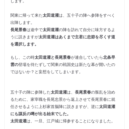
します。
関東に帰って来た
太田道灌
は、五十子の陣へ参陣をすべく
出陣します。
長尾景春
は途中で
太田道灌
の陣を訪れて自分に味方するよ
うに説きますが
太田道灌はあくまで主君に忠節を尽くす道
を選択します。
もし、この時
太田道灌と長尾景春
が連合していたら
北条早
雲の
登場を待たずして関東の戦国史は新たな幕が開いたの
ではないか？と妄想をしてしまいます。
五十子の陣に参陣した
太田道灌
は、
長尾景春
の叛乱を治め
るために、家宰職を長尾忠景から返上させて長尾景春に就
任させるように上杉家首脳陣に説きますが、逆に
太田道灌
にも謀反の噂が出る始末でした。
太田道灌
は、一旦、江戸城に帰参することになりました。