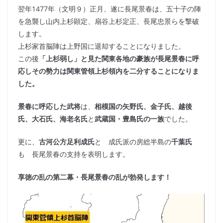
翌年1477年（文明９）正月、遂に長尾景春は、五十子の陣
を急襲し山内上杉顕定、扇谷上杉定正、長尾忠景らを撃破
します。
上杉家首脳陣は上野国に退却することになりました。
この後
「上杉弱し」と見た関東各地の豪族が長尾景春に呼
応しその勢力は関東管領上杉領内を二分することになりま
した。
景春に呼応した武将
は、
相模国の矢野氏、金子氏、越後
氏、大石氏、海老名氏
と
武蔵国・豊島氏の一族
でした。
更に、
古河公方足利成氏
と 成氏派の房総半島の
千葉氏
も 長尾景春の支持を表明します。
享徳の乱の第二幕・長尾景春の乱が勃発します！