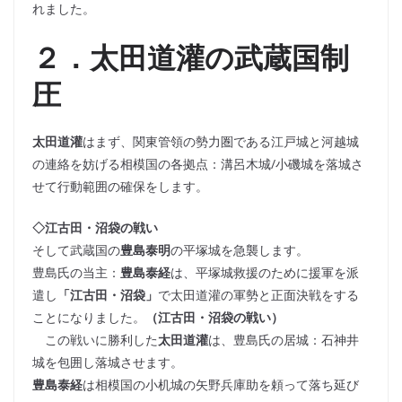
れました。
２．太田道灌の武蔵国制
圧
太田道灌
はまず、関東管領の勢力圏である江戸城と河越城
の連絡を妨げる相模国の各拠点：溝呂木城/小磯城を落城さ
せて行動範囲の確保をします。
◇江古田・沼袋の戦い
そして武蔵国の
豊島泰明
の平塚城を急襲します。
豊島氏の当主：
豊島泰経
は、平塚城救援のために援軍を派
遣し
「江古田・沼袋」
で太田道灌の軍勢と正面決戦をする
ことになりました。
（江古田・沼袋の戦い）
この戦いに勝利した
太田道灌
は、豊島氏の居城：石神井
城を包囲し落城させます。
豊島泰経
は相模国の小机城の矢野兵庫助を頼って落ち延び