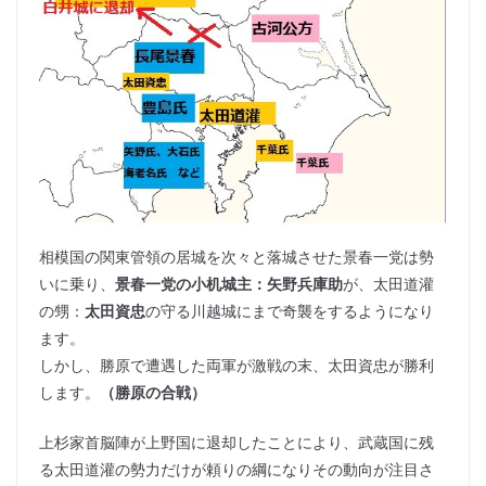
相模国の関東管領の居城を次々と落城させた景春一党は勢
いに乗り、
景春一党の小机城主：矢野兵庫助
が、太田道灌
の甥：
太田資忠
の守る川越城にまで奇襲をするようになり
ます。
しかし、勝原で遭遇した両軍が激戦の末、太田資忠が勝利
します。
（勝原の合戦）
上杉家首脳陣が上野国に退却したことにより、武蔵国に残
る太田道灌の勢力だけが頼りの綱になりその動向が注目さ