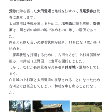
荒巻
に陣を張った
太田道灌
と雌雄を決すべく
長尾景春
は荒
巻に進軍します。
太田道灌は決戦を避けるために、
塩売原
に陣を移動。
塩売
原
は、川と岩の嶮崖の地で攻めるのに難しい場所であっ
た。
両者とも探り合いの膠着状態が続き、11月になり雪が降り
始める。
膠着状態を打開するために、古河公方が、上杉首脳陣が
籠る、白井城（上野国）に進軍を開始しました。
しかし、なぜか長尾景春が兵を引き
鉢形城
へ退却をしてし
まう。
白井城の上杉軍と太田道灌の挟撃されることになったため
古河公方は孤立してしまい、和睦を申し出ることになっ
た。