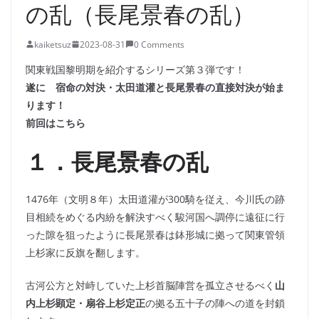
の乱（長尾景春の乱）
kaiketsuz
2023-08-31
0 Comments
関東戦国黎明期を紹介するシリーズ第３弾です！
遂に 宿命の対決・太田道灌と長尾景春の直接対決が始ま
ります！
前回はこちら
１．長尾景春の乱
1476年（文明８年）太田道灌が300騎を従え、今川氏の跡
目相続をめぐる内紛を解決すべく駿河国へ調停に遠征に行
った隙を狙ったように長尾景春は鉢形城に拠って関東管領
上杉家に反旗を翻します。
古河公方と対峙していた上杉首脳陣営を孤立させるべく
山
内上杉顕定・扇谷上杉定正
の拠る五十子の陣への道を封鎖