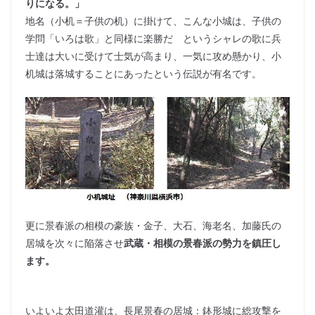
りになる。」
地名（小机＝子供の机）に掛けて、こんな小城は、子供の
学問「いろは歌」と同様に楽勝だ というシャレの歌に兵
士達は大いに受けて士気が高まり、一気に攻め懸かり、小
机城は落城することにあったという伝説が有名です。
更に景春派の相模の豪族・金子、大石、海老名、加藤氏の
居城を次々に陥落させ
武蔵・相模の景春派の勢力を鎮圧し
ます。
いよいよ太田道灌は、長尾景春の居城：鉢形城に総攻撃を