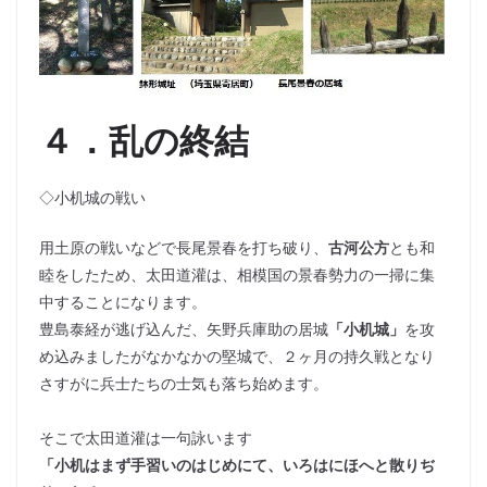
４．乱の終結
◇小机城の戦い
用土原の戦いなどで長尾景春を打ち破り、
古河公方
とも和
睦をしたため、太田道灌は、相模国の景春勢力の一掃に集
中することになります。
豊島泰経が逃げ込んだ、矢野兵庫助の居城
「小机城」
を攻
め込みましたがなかなかの堅城で、２ヶ月の持久戦となり
さすがに兵士たちの士気も落ち始めます。
そこで太田道灌は一句詠います
「小机はまず手習いのはじめにて、いろはにほへと散りぢ