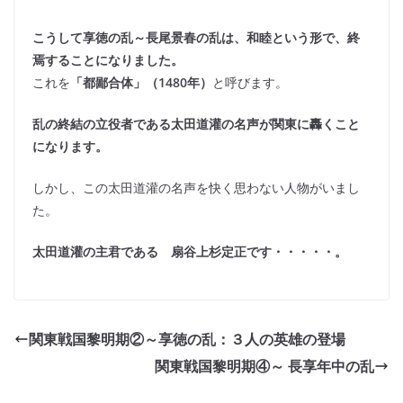
こうして享徳の乱～長尾景春の乱は、和睦という形で、終
焉することになりました。
これを
「都鄙合体」（1480年）
と呼びます。
乱の終結の立役者である太田道灌の名声が関東に轟くこと
になります。
しかし、この太田道灌の名声を快く思わない人物がいまし
た。
太田道灌の主君である 扇谷上杉定正です・・・・・。
関東戦国黎明期②～享徳の乱：３人の英雄の登場
関東戦国黎明期④～ 長享年中の乱