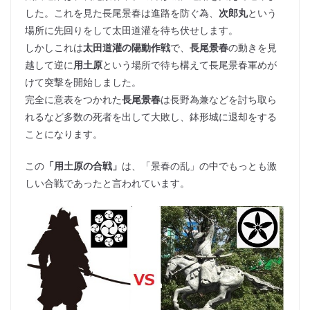
した。これを見た長尾景春は進路を防ぐ為、
次郎丸
という
場所に先回りをして太田道灌を待ち伏せします。
しかしこれは
太田道灌の陽動作戦
で、
長尾景春
の動きを見
越して逆に
用土原
という場所で待ち構えて長尾景春軍めが
けて突撃を開始しました。
完全に意表をつかれた
長尾景春
は長野為兼などを討ち取ら
れるなど多数の死者を出して大敗し、鉢形城に退却をする
ことになります。
この
「用土原の合戦」
は、「景春の乱」の中でもっとも激
しい合戦であったと言われています。