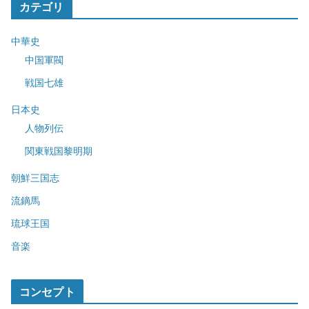
カテゴリ
中華史
中国軍閥
戦国七雄
日本史
人物列伝
関東戦国黎明期
朝鮮三国志
流鏑馬
琉球王国
音楽
コンセプト