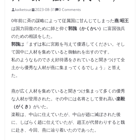
kaiketsuz
2023-08-31
0 Comments
0年前に斉の謀略によって従属国に甘んじてしまった
燕:昭王
は国力回復のために師と仰ぐ
郭隗（かくかい）
に富国強兵
のための相談をした。
郭隗
は「まずは私に宮殿を与えて優遇してください。そし
て国中に人材を集めていると御触れを出すのです。
私のようなものでさえ好待遇をされていると聞きつけて全
土から優秀な人材が燕に集まってくるでしょう」と答え
た。
燕が広く人材を集めていると聞きつけ集まって多くの優秀
な人材が登用された。その中には名将として誉れ高い
楽毅
（がくき）
がいた。
楽毅は、中山に仕えていたが、中山が趙に滅ぼされた後
に、しばらく趙に仕えていたが、趙王が代替わりすると魏
に赴き、今回、燕に辿り着いたのであった。