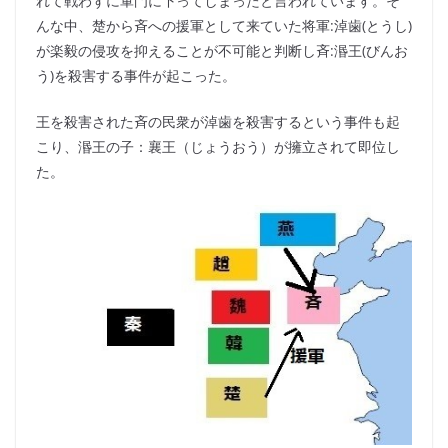
れて戦わずに軍門に下ってしまったと言われています。そ
んな中、楚から斉への援軍として来ていた将軍:淖歯(とうし)
が楽毅の侵攻を抑えることが不可能と判断し斉:湣王(びんお
う)を殺害する事件が起こった。
王を殺害された斉の民衆が淖歯を殺害するという事件も起
こり、湣王の子：襄王（じょうおう）が擁立されて即位し
た。