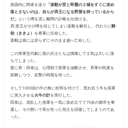
燕国内に間者を送り
「楽毅が莒と即墨の２城をすぐに攻め
落とさないのは、自らが斉王になる野望を持っているから
だ」
という噂を流し離間の計略を仕掛ける。
斉:恵王がその噂を信じてしまい楽毅を解任し、代わりに
騎
劫（ききょ）
を将軍に任命した。
楽毅は燕には戻らずにそのまま趙へ亡命した。
この将軍交代劇に燕の兵士たちは憤慨して士気は大いに落
ちてしまった。
更に斉：田単は、心理戦で燕軍を油断させ、斉軍や民衆を
鼓舞しつつ、反撃の時期を待った。
そして1000頭の牛の角に松明を付けて、荒れ狂う牛を燕軍
に突入させる
火牛の計
を実行した。
田単は、混乱した燕軍を一気に攻め立てて70余の都市を奪
還し、その勢いで斉が失った領土を回復してしまうのであ
った。