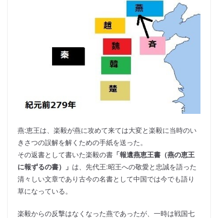
燕:恵王は、楽毅が燕に攻めて来ては大変と楽毅に当時のい
きさつの誤解を解くための手紙を送った。
その返書として書いた楽毅の書
「報遺燕恵王書（燕の恵王
に報ずるの書）」
は、先代王:昭王への敬愛と忠誠を語った
清々しい文章であり古今の名書として中国では今でも語り
草になっている。
楽毅からの反撃はなくなった燕であったが、一時は戦国七