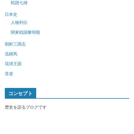
戦国七雄
日本史
人物列伝
関東戦国黎明期
朝鮮三国志
流鏑馬
琉球王国
音楽
コンセプト
歴史を語るブログです