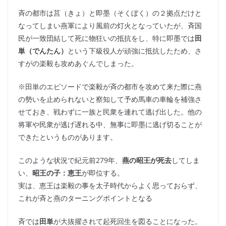
斉の都市は莒（きょ）と即墨（そくぼく）の２拠点だけと
なってしまい燕軍により風前の灯火となっていたが、斉国
民が一致団結して死に物狂いの抵抗をし、特に即墨では
田
単（でんたん）
という下級役人が頑強に抵抗したため、さ
すがの楽毅も攻めあぐんでしまった。
※田単のエピソードで楽毅が斉の都市を攻めて来た際に燕
の勢いを止められないと察知して予め馬車の車輪を補強さ
せておき、戦わずに一族と民衆を連れて逃げ出した。他の
将軍や民衆が逃げ遅れる中、無事に即墨に逃げ切ることが
できたというものがあります。
このような状況で紀元前279年、
燕の昭王が死去
してしま
い、
昭王の子：恵王
が即位する。
実は、恵王は楽毅の事を太子時代からよく思っておらず、
これが斉と燕のターニングポイントとなる
斉では
田単
が大抜擢されて起死回生を図ることになった。