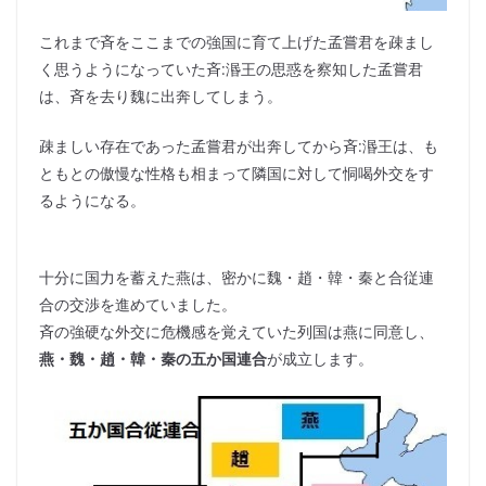
これまで斉をここまでの強国に育て上げた孟嘗君を疎まし
く思うようになっていた斉:湣王の思惑を察知した孟嘗君
は、斉を去り魏に出奔してしまう。
疎ましい存在であった孟嘗君が出奔してから斉:湣王は、も
ともとの傲慢な性格も相まって隣国に対して恫喝外交をす
るようになる。
十分に国力を蓄えた燕は、密かに魏・趙・韓・秦と合従連
合の交渉を進めていました。
斉の強硬な外交に危機感を覚えていた列国は燕に同意し、
燕・魏・趙・韓・秦の五か国連合
が成立します。