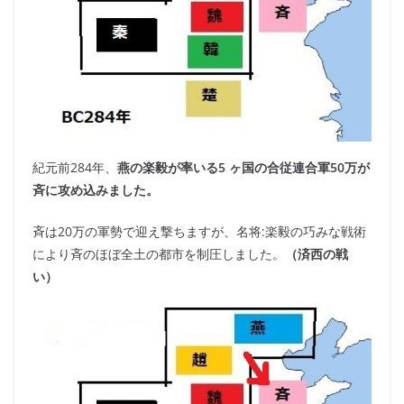
紀元前284年、
燕の楽毅が率いる5 ヶ国の合従連合軍50万が
斉に攻め込みました。
斉は20万の軍勢で迎え撃ちますが、名将:楽毅の巧みな戦術
により斉のほぼ全土の都市を制圧しました。
（済西の戦
い）