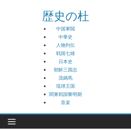
コ
歴史の杜
ン
テ
ン
中国軍閥
ツ
中華史
へ
人物列伝
ス
戦国七雄
キ
日本史
ッ
朝鮮三国志
プ
流鏑馬
琉球王国
関東戦国黎明期
音楽