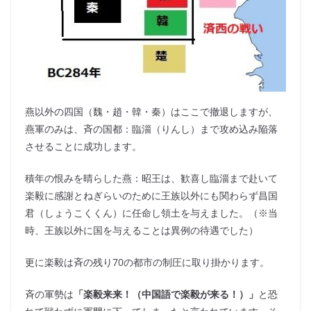
燕以外の四国（魏・趙・韓・秦）はここで撤退しますが、
燕軍のみは、斉の国都：臨淄（りんし）まで攻め込み陥落
させることに成功します。
積年の恨みを晴らした燕：昭王は、歓喜し臨淄まで赴いて
楽毅に感謝とねぎらいのために王族以外にも関わらず昌国
君（しょうこくくん）に任命し領土を与えました。（※当
時、王族以外に国を与えることは異例の待遇でした）
更に楽毅は斉の残り70の都市の制圧に取り掛かります。
斉の軍勢は
「楽毅来来！（中国語で楽毅が来る！）」
と恐