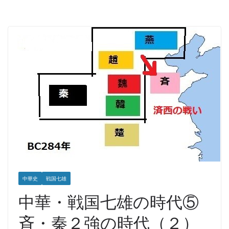
中華史
戦国七雄
中華・戦国七雄の時代⑤
斉・秦２強の時代（２）